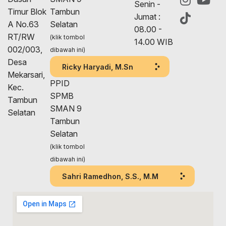
Senin -
Timur Blok
Tambun
Jumat :
A No.63
Selatan
08.00 -
RT/RW
(klik tombol
14.00 WIB
002/003,
dibawah ini)
Desa
Ricky Haryadi, M.Sn
Mekarsari,
PPID
Kec.
SPMB
Tambun
SMAN 9
Selatan
Tambun
Selatan
(klik tombol
dibawah ini)
Sahri Ramedhon, S.S., M.M