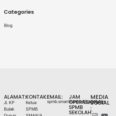
Categories
Blog
MEDIA
ALAMAT:
KONTAK:
EMAIL:
JAM
OPERASIONAL
SOSIAL
spmb.sman9tamsel@gmail.com
Jl. KP
Ketua
SPMB
:
Bulak
SPMB
SEKOLAH:
Dusun
SMAN 9