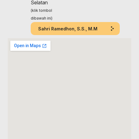
Selatan
(klik tombol
dibawah ini)
Sahri Ramedhon, S.S., M.M