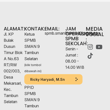
MEDIA
ALAMAT:
KONTAK:
EMAIL:
JAM
OPERASIONAL
SOSIAL
spmb.sman9tamsel@gmail.com
Jl. KP
Ketua
SPMB
:
Bulak
SPMB
SEKOLAH:
Dusun
SMAN 9
Senin -
Timur Blok
Tambun
Jumat :
A No.63
Selatan
08.00 -
RT/RW
(klik tombol
14.00 WIB
002/003,
dibawah ini)
Desa
Ricky Haryadi, M.Sn
Mekarsari,
PPID
Kec.
SPMB
Tambun
SMAN 9
Selatan
Tambun