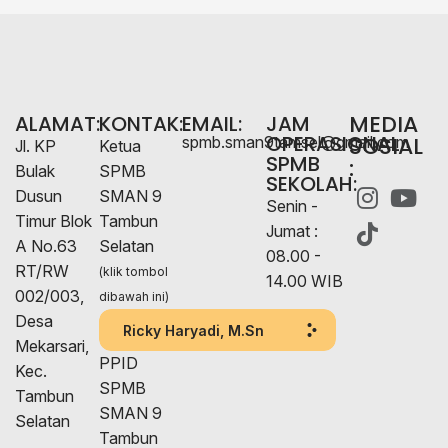
MEDIA
ALAMAT:
KONTAK:
EMAIL:
JAM
OPERASIONAL
SOSIAL
spmb.sman9tamsel@gmail.com
Jl. KP
Ketua
SPMB
:
Bulak
SPMB
SEKOLAH:
Dusun
SMAN 9
Senin -
Timur Blok
Tambun
Jumat :
A No.63
Selatan
08.00 -
RT/RW
(klik tombol
14.00 WIB
002/003,
dibawah ini)
Desa
Ricky Haryadi, M.Sn
Mekarsari,
PPID
Kec.
SPMB
Tambun
SMAN 9
Selatan
Tambun