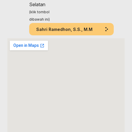
Selatan
(klik tombol
dibawah ini)
Sahri Ramedhon, S.S., M.M