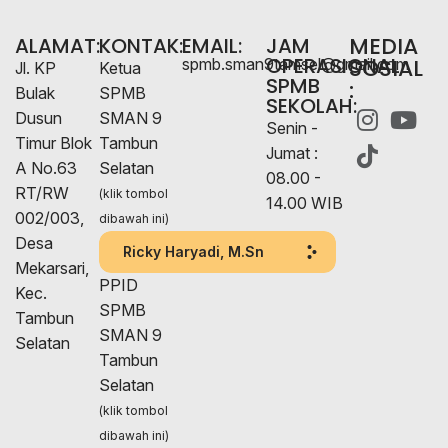
MEDIA
ALAMAT:
KONTAK:
EMAIL:
JAM
OPERASIONAL
SOSIAL
spmb.sman9tamsel@gmail.com
Jl. KP
Ketua
SPMB
:
Bulak
SPMB
SEKOLAH:
Dusun
SMAN 9
Senin -
Timur Blok
Tambun
Jumat :
A No.63
Selatan
08.00 -
RT/RW
(klik tombol
14.00 WIB
002/003,
dibawah ini)
Desa
Ricky Haryadi, M.Sn
Mekarsari,
PPID
Kec.
SPMB
Tambun
SMAN 9
Selatan
Tambun
Selatan
(klik tombol
dibawah ini)