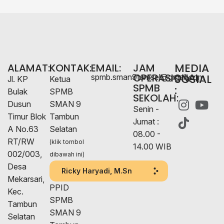
MEDIA
ALAMAT:
KONTAK:
EMAIL:
JAM
OPERASIONAL
SOSIAL
spmb.sman9tamsel@gmail.com
Jl. KP
Ketua
SPMB
:
Bulak
SPMB
SEKOLAH:
Dusun
SMAN 9
Senin -
Timur Blok
Tambun
Jumat :
A No.63
Selatan
08.00 -
RT/RW
(klik tombol
14.00 WIB
002/003,
dibawah ini)
Desa
Ricky Haryadi, M.Sn
Mekarsari,
PPID
Kec.
SPMB
Tambun
SMAN 9
Selatan