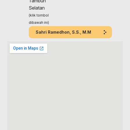
Tambun
Selatan
(klik tombol
dibawah ini)
Sahri Ramedhon, S.S., M.M