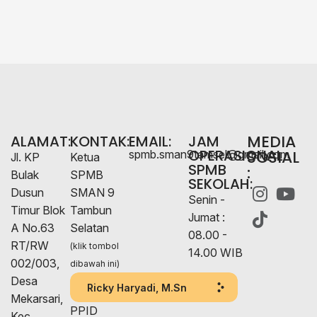
MEDIA
ALAMAT:
KONTAK:
EMAIL:
JAM
OPERASIONAL
SOSIAL
spmb.sman9tamsel@gmail.com
Jl. KP
Ketua
SPMB
:
Bulak
SPMB
SEKOLAH:
Dusun
SMAN 9
Senin -
Timur Blok
Tambun
Jumat :
A No.63
Selatan
08.00 -
RT/RW
(klik tombol
14.00 WIB
002/003,
dibawah ini)
Desa
Ricky Haryadi, M.Sn
Mekarsari,
PPID
Kec.