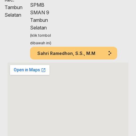
SPMB
Tambun
SMAN 9
Selatan
Tambun
Selatan
(klik tombol
dibawah ini)
Sahri Ramedhon, S.S., M.M