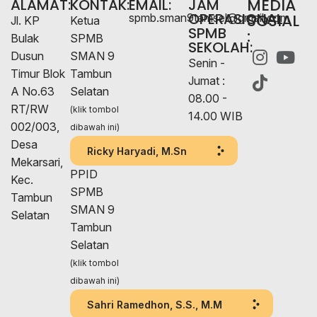
MEDIA
ALAMAT:
KONTAK:
EMAIL:
JAM
OPERASIONAL
SOSIAL
spmb.sman9tamsel@gmail.com
Jl. KP
Ketua
SPMB
:
Bulak
SPMB
SEKOLAH:
Dusun
SMAN 9
Senin -
Timur Blok
Tambun
Jumat :
A No.63
Selatan
08.00 -
RT/RW
(klik tombol
14.00 WIB
002/003,
dibawah ini)
Desa
Ricky Haryadi, M.Sn
Mekarsari,
PPID
Kec.
SPMB
Tambun
SMAN 9
Selatan
Tambun
Selatan
(klik tombol
dibawah ini)
Sahri Ramedhon, S.S., M.M