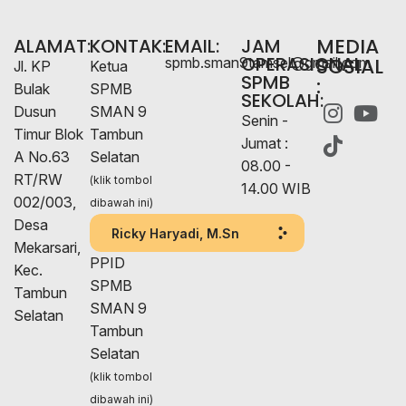
MEDIA
ALAMAT:
KONTAK:
EMAIL:
JAM
OPERASIONAL
SOSIAL
spmb.sman9tamsel@gmail.com
Jl. KP
Ketua
SPMB
:
Bulak
SPMB
SEKOLAH:
Dusun
SMAN 9
Senin -
Timur Blok
Tambun
Jumat :
A No.63
Selatan
08.00 -
RT/RW
(klik tombol
14.00 WIB
002/003,
dibawah ini)
Desa
Ricky Haryadi, M.Sn
Mekarsari,
PPID
Kec.
SPMB
Tambun
SMAN 9
Selatan
Tambun
Selatan
(klik tombol
dibawah ini)