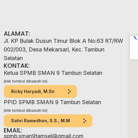
ALAMAT:
Jl. KP Bulak Dusun Timur Blok A No.63 RT/RW
002/003, Desa Mekarsari, Kec. Tambun
Selatan
KONTAK:
Ketua SPMB SMAN 9 Tambun Selatan
(klik tombol dibawah ini)
Ricky Haryadi, M.Sn
PPID SPMB SMAN 9 Tambun Selatan
(klik tombol dibawah ini)
Sahri Ramedhon, S.S., M.M
EMAIL:
spmb.sman9tamsel@gmail.com