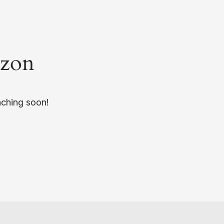
izon
nching soon!