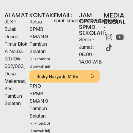
MEDIA
ALAMAT:
KONTAK:
EMAIL:
JAM
OPERASIONAL
SOSIAL
spmb.sman9tamsel@gmail.com
Jl. KP
Ketua
SPMB
:
Bulak
SPMB
SEKOLAH:
Dusun
SMAN 9
Senin -
Timur Blok
Tambun
Jumat :
A No.63
Selatan
08.00 -
RT/RW
(klik tombol
14.00 WIB
002/003,
dibawah ini)
Desa
Ricky Haryadi, M.Sn
Mekarsari,
PPID
Kec.
SPMB
Tambun
SMAN 9
Selatan
Tambun
Selatan
(klik tombol
dibawah ini)