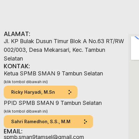
ALAMAT:
Jl. KP Bulak Dusun Timur Blok A No.63 RT/RW
002/003, Desa Mekarsari, Kec. Tambun
Selatan
KONTAK:
Ketua SPMB SMAN 9 Tambun Selatan
(klik tombol dibawah ini)
Ricky Haryadi, M.Sn
PPID SPMB SMAN 9 Tambun Selatan
(klik tombol dibawah ini)
Sahri Ramedhon, S.S., M.M
EMAIL:
spmb.sman9tamsel@gmail.com