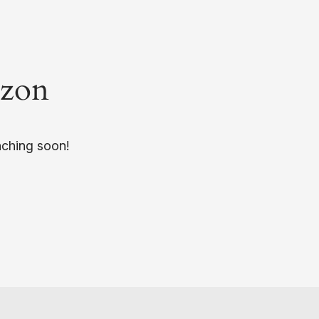
izon
nching soon!