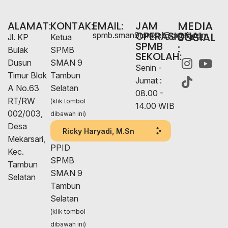
MEDIA
ALAMAT:
KONTAK:
EMAIL:
JAM
OPERASIONAL
SOSIAL
spmb.sman9tamsel@gmail.com
Jl. KP
Ketua
SPMB
:
Bulak
SPMB
SEKOLAH:
Dusun
SMAN 9
Senin -
Timur Blok
Tambun
Jumat :
A No.63
Selatan
08.00 -
RT/RW
(klik tombol
14.00 WIB
002/003,
dibawah ini)
Desa
Ricky Haryadi, M.Sn
Mekarsari,
PPID
Kec.
SPMB
Tambun
SMAN 9
Selatan
Tambun
Selatan
(klik tombol
dibawah ini)